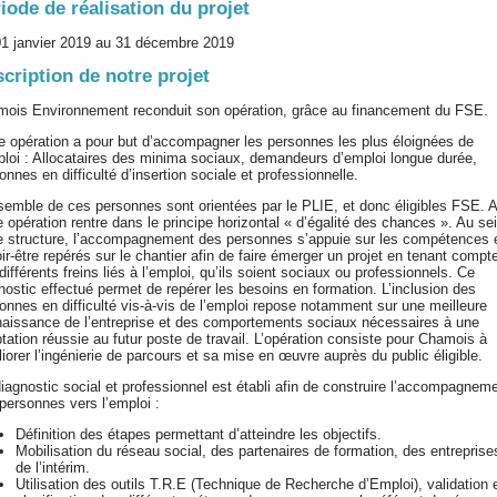
iode de réalisation du projet
1 janvier 2019 au 31 décembre 2019
cription de notre projet
ois Environnement reconduit son opération, grâce au financement du FSE.
e opération a pour but d’accompagner les personnes les plus éloignées de
ploi : Allocataires des minima sociaux, demandeurs d’emploi longue durée,
onnes en difficulté d’insertion sociale et professionnelle.
semble de ces personnes sont orientées par le PLIE, et donc éligibles FSE. A
e opération rentre dans le principe horizontal « d’égalité des chances ». Au se
e structure, l’accompagnement des personnes s’appuie sur les compétences e
ir-être repérés sur le chantier afin de faire émerger un projet en tenant compt
différents freins liés à l’emploi, qu’ils soient sociaux ou professionnels. Ce
nostic effectué permet de repérer les besoins en formation. L’inclusion des
onnes en difficulté vis-à-vis de l’emploi repose notamment sur une meilleure
aissance de l’entreprise et des comportements sociaux nécessaires à une
tation réussie au futur poste de travail. L’opération consiste pour Chamois à
iorer l’ingénierie de parcours et sa mise en œuvre auprès du public éligible.
iagnostic social et professionnel est établi afin de construire l’accompagnem
personnes vers l’emploi :
Définition des étapes permettant d’atteindre les objectifs.
Mobilisation du réseau social, des partenaires de formation, des entreprise
de l’intérim.
Utilisation des outils T.R.E (Technique de Recherche d’Emploi), validation 