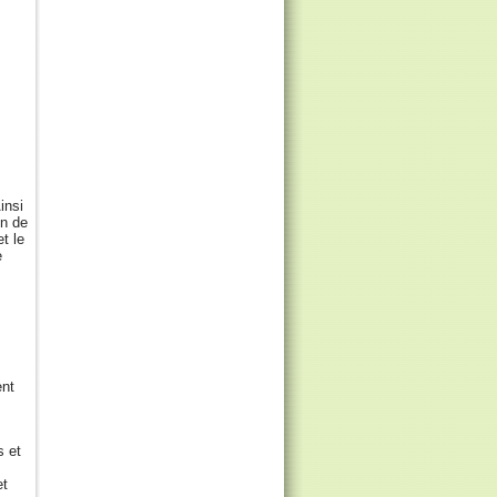
insi
in de
t le
e
ent
s et
et