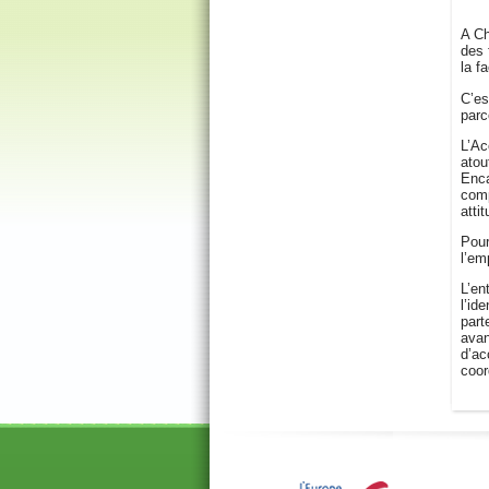
A Ch
des 
la f
C’es
parc
L’Ac
atou
Enca
comp
atti
Pour
l’em
L’en
l’id
part
avan
d’ac
coor