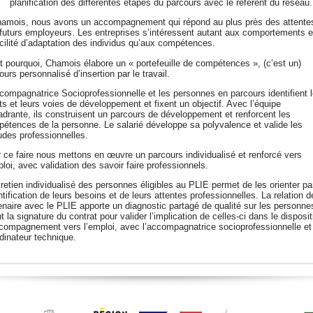
planification des différentes étapes du parcours avec le référent du réseau.
amois, nous avons un accompagnement qui répond au plus près des attente
futurs employeurs. Les entreprises s’intéressent autant aux comportements e
acilité d’adaptation des individus qu’aux compétences.
t pourquoi, Chamois élabore un « portefeuille de compétences », (c’est un)
ours personnalisé d’insertion par le travail.
compagnatrice Socioprofessionnelle et les personnes en parcours identifient 
ts et leurs voies de développement et fixent un objectif. Avec l’équipe
drante, ils construisent un parcours de développement et renforcent les
étences de la personne. Le salarié développe sa polyvalence et valide les
tudes professionnelles.
 ce faire nous mettons en œuvre un parcours individualisé et renforcé vers
ploi, avec validation des savoir faire professionnels.
tretien individualisé des personnes éligibles au PLIE permet de les orienter pa
entification de leurs besoins et de leurs attentes professionnelles. La relation d
enaire avec le PLIE apporte un diagnostic partagé de qualité sur les personne
t la signature du contrat pour valider l’implication de celles-ci dans le disposit
compagnement vers l’emploi, avec l’accompagnatrice socioprofessionnelle et 
dinateur technique.