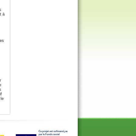
s
t à
les
r
e
s
if
le
Ce projet est cofinancï¿œ
par le Fonds social