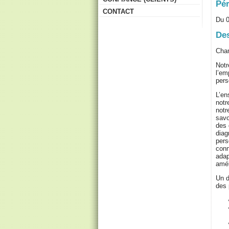
Pér
CONTACT
Du 0
Des
Cham
Notr
l’em
pers
L’en
notr
notr
savo
des 
diag
pers
conn
adap
amél
Un d
des 