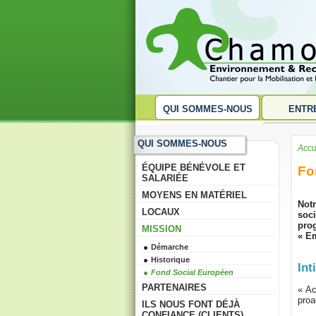
QUI SOMMES-NOUS
ENTR
QUI SOMMES-NOUS
Accu
ÉQUIPE BÉNÉVOLE ET
Fo
SALARIÉE
MOYENS EN MATÉRIEL
Notr
LOCAUX
soci
pro
MISSION
« Em
Démarche
Historique
Int
Fond Social Européen
PARTENAIRES
« Ac
proa
ILS NOUS FONT DÉJÀ
CONFIANCE (CLIENTS)